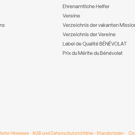
Ehrenamtliche Helfer
Vereine
uns
Verzeichnis der vakanten Missi
Verzeichnis der Vereine
Label de Qualité BÉNÉVOLAT
Prix du Mérite du Bénévolat
liche Hinweise
-
AGB und Datenschutzrichtlinie
-
Standortplan
-
Co