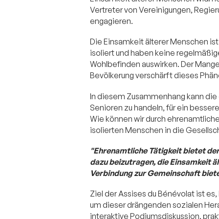
Vertreter von Vereinigungen, Regie
engagieren.
Die Einsamkeit älterer Menschen is
isoliert und haben keine regelmäßige
Wohlbefinden auswirken. Der Mangel
Bevölkerung verschärft dieses Phä
In diesem Zusammenhang kann die ehr
Senioren zu handeln, für ein bess
Wie können wir durch ehrenamtliche
isolierten Menschen in die Gesellsc
"Ehrenamtliche Tätigkeit bietet der
dazu beizutragen, die Einsamkeit ä
Verbindung zur Gemeinschaft biete
Ziel der Assises du Bénévolat ist es
um dieser drängenden sozialen Her
interaktive Podiumsdiskussion, pra