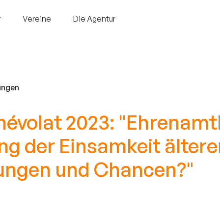
r
Vereine
Die Agentur
ungen
névolat 2023: "Ehrenamtl
g der Einsamkeit älter
ungen und Chancen?"