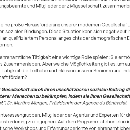
rungsbeamte und Mitglieder der Zivilgesellschaft zusammenbr
t eine große Herausforderung unserer modernen Gesellschaft.
n sozialen Bindungen. Diese Situation kann sich negativ auf i
 an qualifiziertem Personal angesichts der demografischen E
nomen.
enamtliche Tätigkeit eine wichtige Rolle spielen: Sie ermögl
eres Zusammenleben. Aber welche Möglichkeiten gibt es, um 
 Tätigkeit die Teilhabe und Inklusion unserer Senioren und 
haft fördern?
 Gesellschaft durch ihren unschätzbaren sozialen Beitrag die
lterer Menschen zu bekämpfen, indem sie ihnen Gesellschaf
t".
Dr. Martine Mergen, Präsidentin der Agence du Bénévolat
, Interessengruppen, Mitglieder der Agentur und Experten für 
ausforderung zu begegnen. Auf dem Programm stehen eine in
ktische Workshops und Erfahrungsberichte von ehrenamtliche