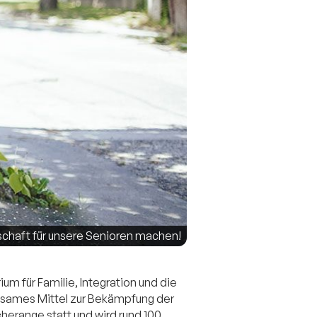
schaft für unsere Senioren machen!
um für Familie, Integration und die
rksames Mittel zur Bekämpfung der
herange statt und wird rund 100