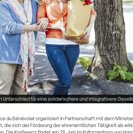
nterschied für eine solidarischere und integrativere Gesell
e du Bénévolat organisiert in Partnerschaft mit dem Ministeri
, die sich der Förderung der ehrenamtlichen Tätigkeit als wi
 Die Konferenz findet am 29. Juni im Kulturzentrum von Hunc