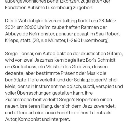
außergewöhnliches Benefizkonzert zugunsten der
Fondation Autisme Luxembourg zu geben.
Diese Wohltätigkeitsveranstaltung findet am 28. März
2024 um 20:00 Uhr im zauberhaften Rahmen der
Abbaye de Neimenster, genauer gesagt im Saal Robert
Krieps, statt. (28, rue Münster, L-2160 Luxembourg)
Serge Tonnar, ein Autodidakt an der akustischen Gitarre,
wird von zwei Jazzmusikern begleitet: Boris Schmidt
am Kontrabass, ein Meister des Grooves, dessen
dezente, aber bestimmte Präsenz der Musik die
benötigte Tiefe verleiht, und der Schlagzeuger Michel
Meis, der sein Instrument melodisch, subtil, verspielt und
voller Überraschungen gestalten kann. Ihre
Zusammenarbeit verleiht Serge's Repertoire einen
neuen, breiteren Klang, der sich dem Jazz zuwendet,
und offenbart eine neue Facette seines Talents als
Autor, Komponist und Interpret.