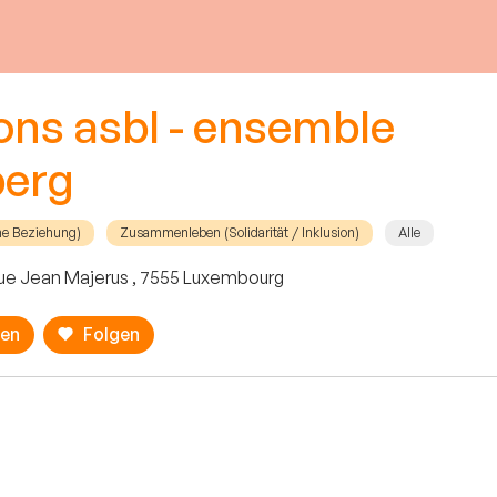
ions asbl - ensemble
berg
he Beziehung)
Zusammenleben (Solidarität / Inklusion)
Alle
ue Jean Majerus , 7555 Luxembourg
ren
Folgen