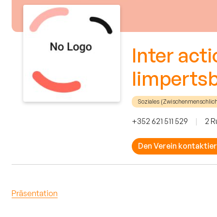
Inter act
limperts
Soziales (Zwischenmenschlic
+352 621 511 529
|
2 R
Den Verein kontaktie
Präsentation