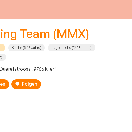
ing Team (MMX)
it
Kinder (3-12 Jahre)
Jugendliche (12-18 Jahre)
e)
 Duerefstrooss , 9766 Klierf
ren
Folgen