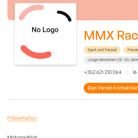
MMX Rac
Sport und Freizeit
Freize
Junge Menschen (18 -30 Jahr
+352 621 210 064
|
16
Den Verein kontaktie
Präsentation
Motorradklub