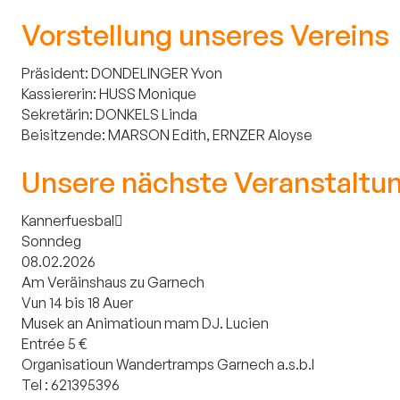
Vorstellung unseres Vereins
Präsident: DONDELINGER Yvon
Kassiererin: HUSS Monique
Sekretärin: DONKELS Linda
Beisitzende: MARSON Edith, ERNZER Aloyse
Unsere nächste Veranstaltu
Kannerfuesbal
Sonndeg
08.02.2026
Am Veräinshaus zu Garnech
Vun 14 bis 18 Auer
Musek an Animatioun mam DJ. Lucien
Entrée 5 €
Organisatioun Wandertramps Garnech a.s.b.l
Tel : 621395396