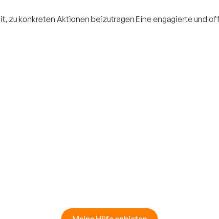
eit, zu konkreten Aktionen beizutragen Eine engagierte und 
Meine Hilfe anbieten