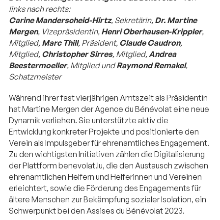
links nach rechts:
Carine Manderscheid-Hirtz
, Sekretärin,
Dr. Martine
Mergen
, Vizepräsidentin,
Henri Oberhausen-Krippler
,
Mitglied,
Marc Thill
, Präsident,
Claude Caudron
,
Mitglied,
Christopher Sirres
, Mitglied,
Andrea
Beestermoeller
, Mitglied und
Raymond Remakel
,
Schatzmeister
Während ihrer fast vierjährigen Amtszeit als Präsidentin
hat Martine Mergen der Agence du Bénévolat eine neue
Dynamik verliehen. Sie unterstützte aktiv die
Entwicklung konkreter Projekte und positionierte den
Verein als Impulsgeber für ehrenamtliches Engagement.
Zu den wichtigsten Initiativen zählen die Digitalisierung
der Plattform benevolat.lu, die den Austausch zwischen
ehrenamtlichen Helfern und Helferinnen und Vereinen
erleichtert, sowie die Förderung des Engagements für
ältere Menschen zur Bekämpfung sozialer Isolation, ein
Schwerpunkt bei den Assises du Bénévolat 2023.