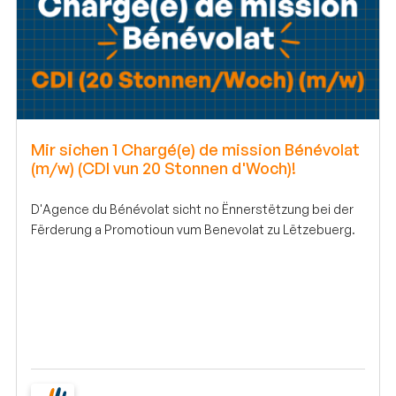
Mir sichen 1 Chargé(e) de mission Bénévolat
(m/w) (CDI vun 20 Stonnen d'Woch)!
D'Agence du Bénévolat sicht no Ënnerstëtzung bei der
Fërderung a Promotioun vum Benevolat zu Lëtzebuerg.