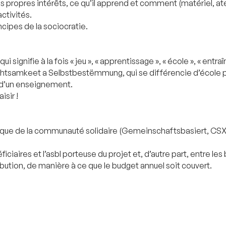
s propres intérêts, ce qu’il apprend et comment (matériel, ate
ctivités.
cipes de la sociocratie.
i signifie à la fois « jeu », « apprentissage », « école », « ent
echtsamkeet a Selbstbestëmmung, qui se différencie d’école p
t d’un enseignement.
isir !
ue de la communauté solidaire (Gemeinschaftsbasiert, CSX),
éficiaires et l’asbl porteuse du projet et, d’autre part, entre 
ibution, de manière à ce que le budget annuel soit couvert.