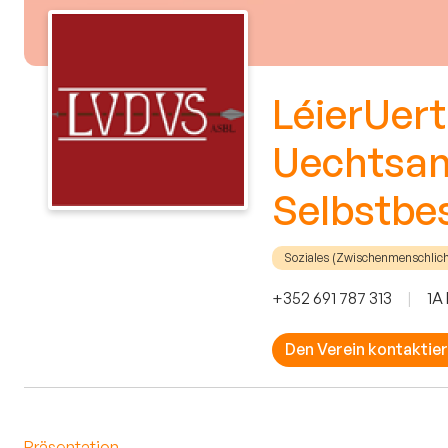
LéierUert
Uechtsam
Selbstb
Soziales (Zwischenmenschlic
+352 691 787 313
|
1A
Den Verein kontaktie
Präsentation