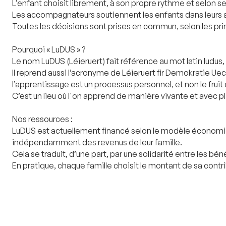
L’enfant choisit librement, à son propre rythme et selon se
Les accompagnateurs soutiennent les enfants dans leurs a
Toutes les décisions sont prises en commun, selon les prin
Pourquoi « LuDUS » ?
Le nom LuDUS (Léieruert) fait référence au mot latin ludus, qu
Il reprend aussi l’acronyme de Léieruert fir Demokratie U
l’apprentissage est un processus personnel, et non le frui
C’est un lieu où l'on apprend de manière vivante et avec pla
Nos ressources :
LuDUS est actuellement financé selon le modèle économiq
indépendamment des revenus de leur famille.
Cela se traduit, d’une part, par une solidarité entre les bén
En pratique, chaque famille choisit le montant de sa contr