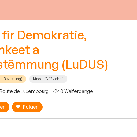
 fir Demokratie,
keet a
estëmmung (LuDUS)
he Beziehung)
Kinder (3-12 Jahre)
 Route de Luxembourg , 7240 Walferdange
ren
Folgen