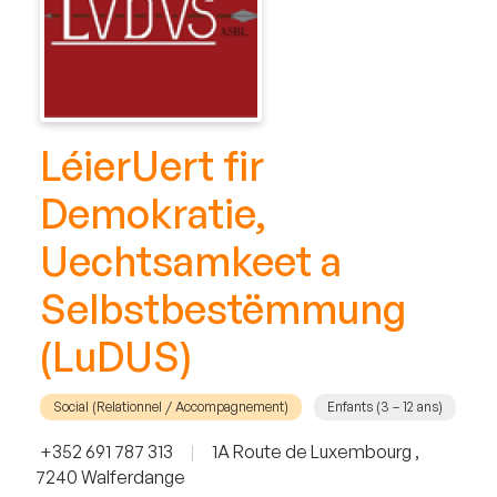
LéierUert fir
Demokratie,
Uechtsamkeet a
Selbstbestëmmung
(LuDUS)
Social (Relationnel / Accompagnement)
Enfants (3 – 12 ans)
+352 691 787 313
|
1A Route de Luxembourg ,
7240 Walferdange