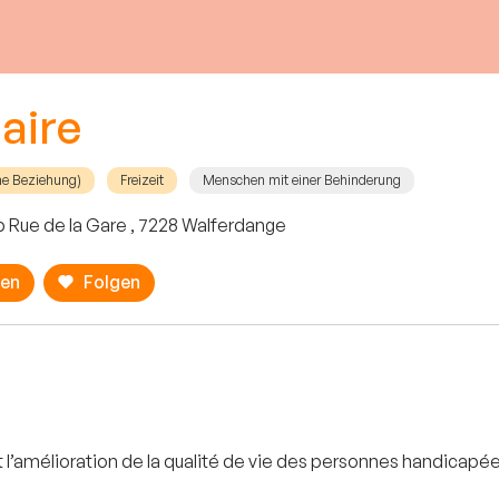
aire
he Beziehung)
Freizeit
Menschen mit einer Behinderung
b Rue de la Gare , 7228 Walferdange
ren
Folgen
et l’amélioration de la qualité de vie des personnes handicapées