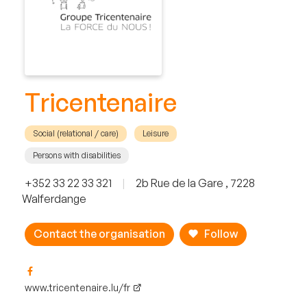
Tricentenaire
Social (relational / care)
Leisure
Persons with disabilities
+352 33 22 33 321
|
2b Rue de la Gare , 7228
Walferdange
Contact the organisation
Follow
www.tricentenaire.lu/fr