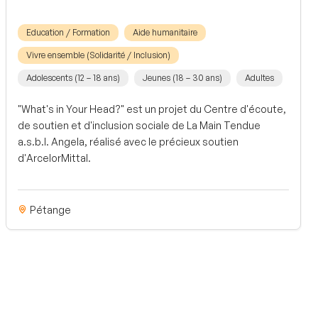
Education / Formation
Aide humanitaire
Vivre ensemble (Solidarité / Inclusion)
Adolescents (12 – 18 ans)
Jeunes (18 – 30 ans)
Adultes
"What's in Your Head?" est un projet du Centre d'écoute,
de soutien et d'inclusion sociale de La Main Tendue
a.s.b.l. Angela, réalisé avec le précieux soutien
d'ArcelorMittal.
Pétange