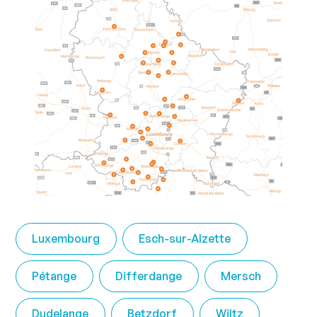
Luxembourg
Esch-sur-Alzette
Pétange
Differdange
Mersch
Dudelange
Betzdorf
Wiltz