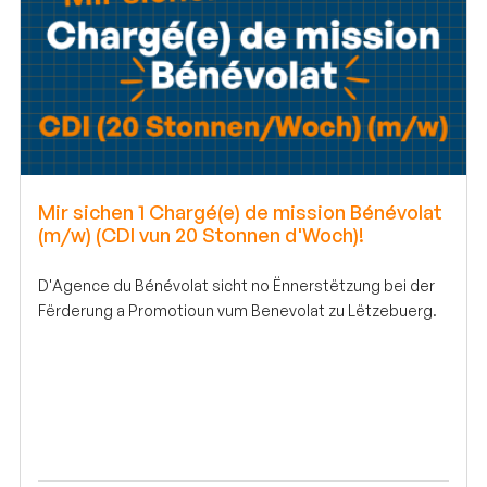
Mir sichen 1 Chargé(e) de mission Bénévolat
(m/w) (CDI vun 20 Stonnen d'Woch)!
D'Agence du Bénévolat sicht no Ënnerstëtzung bei der
Fërderung a Promotioun vum Benevolat zu Lëtzebuerg.