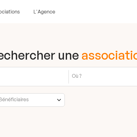
ociations
L'Agence
echercher une
associati