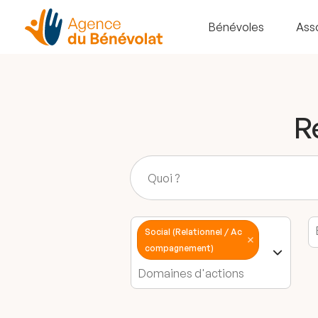
Bénévoles
Ass
R
Social (Relationnel / Ac
compagnement)