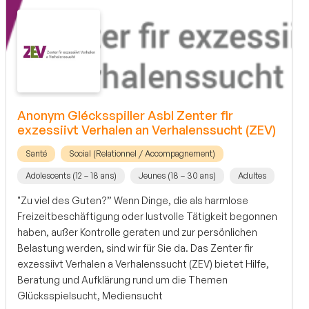
Anonym Glécksspiller Asbl Zenter fir
exzessiivt Verhalen an Verhalenssucht (ZEV)
Santé
Social (Relationnel / Accompagnement)
Adolescents (12 – 18 ans)
Jeunes (18 – 30 ans)
Adultes
"Zu viel des Guten?” Wenn Dinge, die als harmlose
Freizeitbeschäftigung oder lustvolle Tätigkeit begonnen
haben, außer Kontrolle geraten und zur persönlichen
Belastung werden, sind wir für Sie da. Das Zenter fir
exzessiivt Verhalen a Verhalenssucht (ZEV) bietet Hilfe,
Beratung und Aufklärung rund um die Themen
Glücksspielsucht, Mediensucht