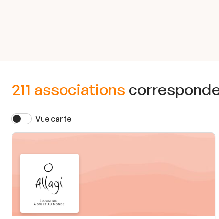
211 associations
corresponden
Vue carte