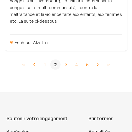
congolais au Luxembourg, - d’unifier la communauté
congolaise et multi-communauté, - contre la
maltraitance et la violence faite aux enfants, aux femmes
etc. La suite ci-dessous
Esch-sur-Alzette
1
2
3
4
5
Soutenir votre engagement
S’informer
Bénévoles
Actualités