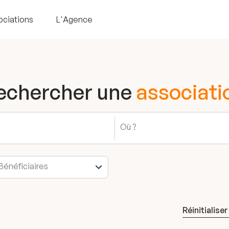
ociations
L'Agence
echercher une
associati
Réinitialiser