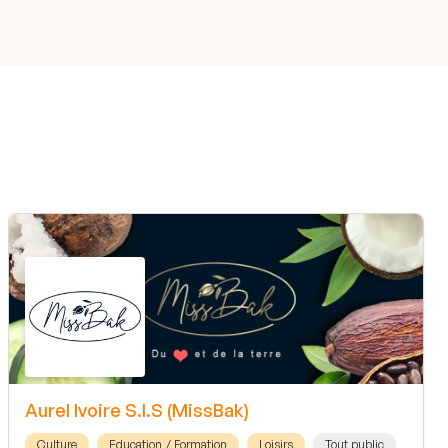
Aurel Ivoire S.I.S (MissBak)
Culture
Education / Formation
Loisirs
Tout public