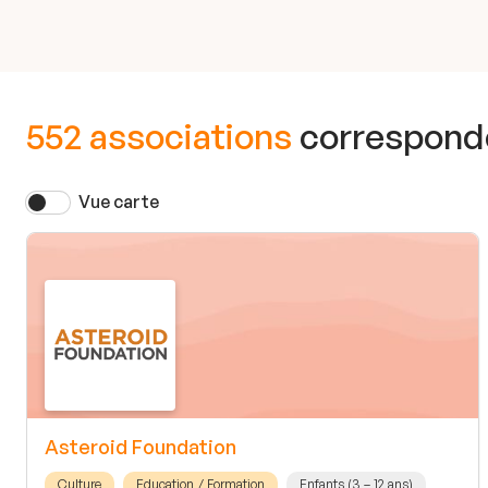
552 associations
corresponde
Vue carte
Asteroid Foundation
Culture
Education / Formation
Enfants (3 – 12 ans)