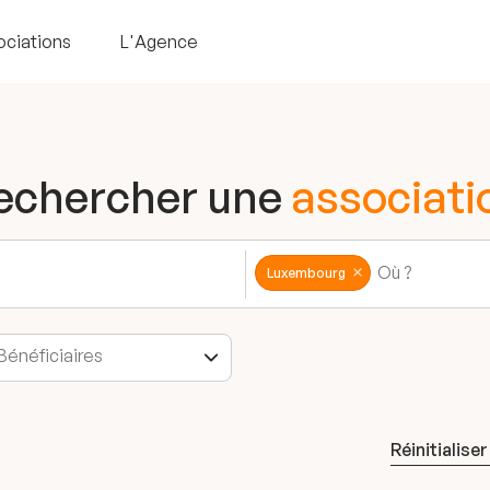
ociations
L'Agence
echercher une
associati
Luxembourg
Réinitialiser