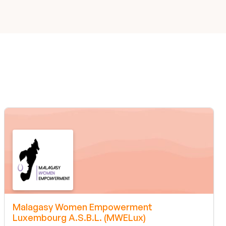
Malagasy Women Empowerment
Luxembourg A.S.B.L. (MWELux)