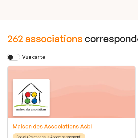
262 associations
corresponde
Vue carte
Maison des Associations Asbl
Social (Relationnel / Accompagnement)