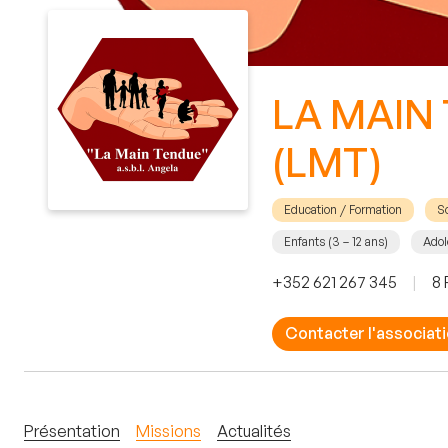
LA MAIN
(LMT)
Education / Formation
S
Enfants (3 – 12 ans)
Adol
+352 621 267 345
|
8 
Contacter l'associat
Présentation
Missions
Actualités