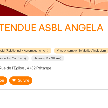
 TENDUE ASBL ANGELA
ocial (Relationnel / Accompagnement)
Vivre ensemble (Solidarité / Inclusion)
escents (12 – 18 ans)
Jeunes (18 – 30 ans)
Rue de l'Eglise , 4732 Pétange
ion
Suivre