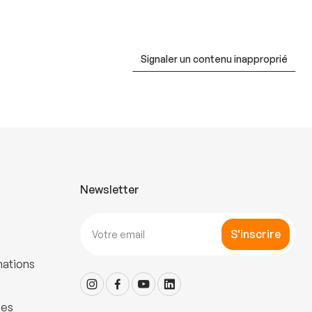
Signaler un contenu inapproprié
Newsletter
S'inscrire
mations
les