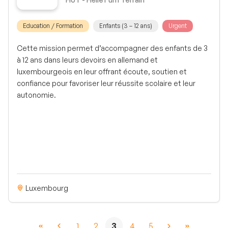
Education / Formation
Enfants (3 – 12 ans)
Urgent
Cette mission permet d’accompagner des enfants de 3
à 12 ans dans leurs devoirs en allemand et
luxembourgeois en leur offrant écoute, soutien et
confiance pour favoriser leur réussite scolaire et leur
autonomie.
Luxembourg
1
2
3
4
5