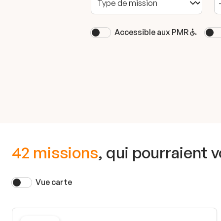
Accessible aux PMR
42 missions
, qui pourraient 
Vue carte