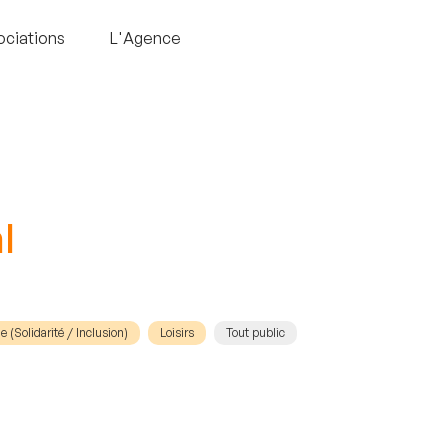
ociations
L'Agence
l
 (Solidarité / Inclusion)
Loisirs
Tout public