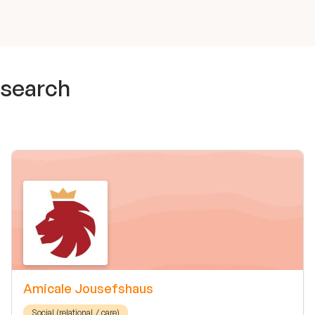
 search
Amicale Jousefshaus
Social (relational / care)