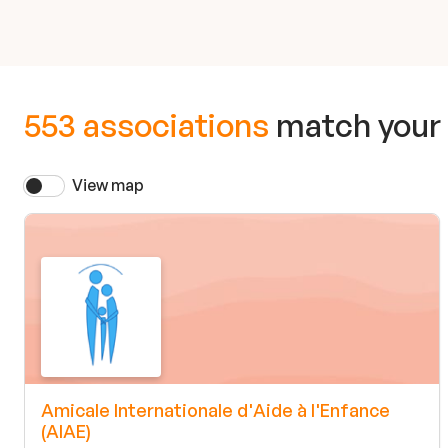
553 associations
match your
View map
Amicale Internationale d'Aide à l'Enfance
(AIAE)