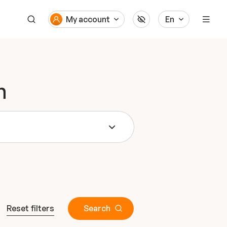
My account
En
n
Reset filters
Search