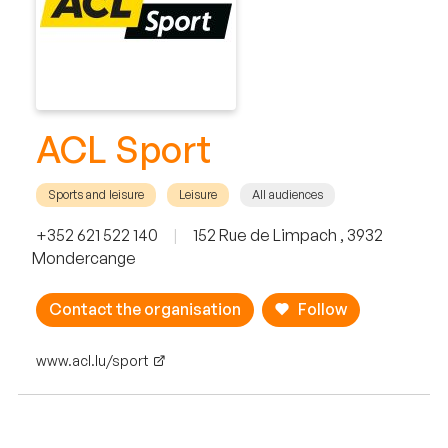
ACL Sport
Sports and leisure
Leisure
All audiences
+352 621 522 140
|
152 Rue de Limpach , 3932
Mondercange
Contact the organisation
Follow
www.acl.lu/sport