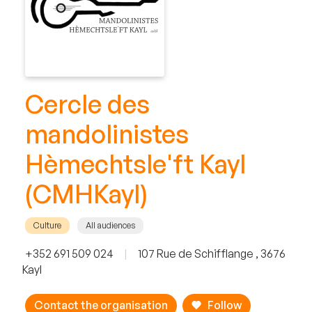
Cercle des
mandolinistes
Hèmechtsle'ft Kayl
(CMHKayl)
Culture
All audiences
+352 691 509 024
|
107 Rue de Schifflange , 3676
Kayl
Contact the organisation
Follow