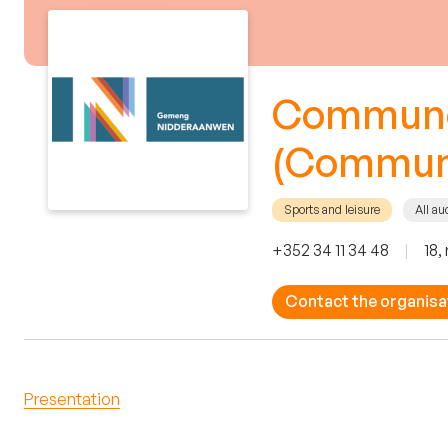
Commune
(Commun
Sports and leisure
All au
+352 34 11 34 48
|
18,
Contact the organisa
Presentation