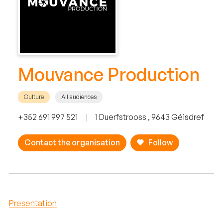
Mouvance Production
Culture
All audiences
+352 691 997 521
|
1 Duerfstrooss , 9643 Géisdref
Contact the organisation
Follow
Presentation