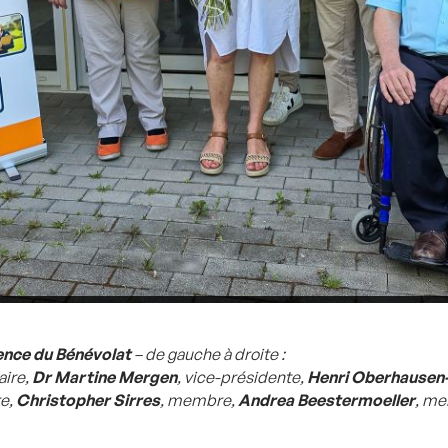
gence du Bénévolat
– de gauche à droite :
aire,
Dr Martine Mergen
, vice-présidente,
Henri Oberhausen-
e,
Christopher Sirres
, membre,
Andrea Beestermoeller
, m