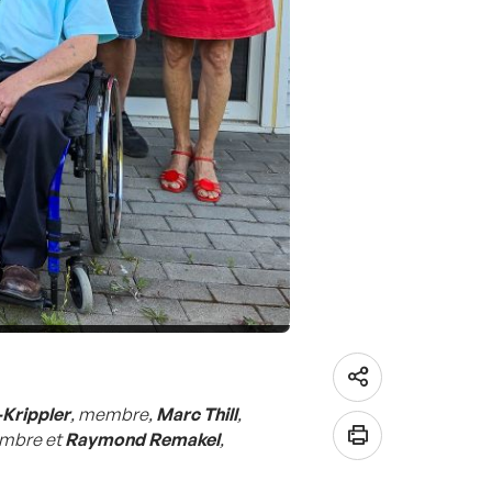
Krippler
, membre,
Marc Thill
,
embre et
Raymond Remakel
,