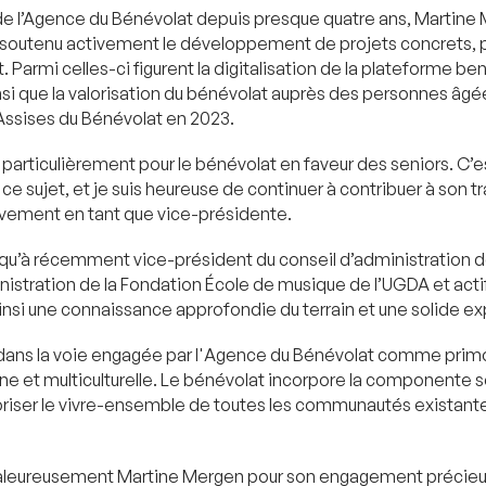
de l’Agence du Bénévolat depuis presque quatre ans, Martin
a soutenu activement le développement de projets concrets,
 Parmi celles-ci figurent la digitalisation de la plateforme ben
si que la valorisation du bénévolat auprès des personnes âgée
Assises du Bénévolat en 2023.
particulièrement pour le bénévolat en faveur des seniors. C’e
ce sujet, et je suis heureuse de continuer à contribuer à son tr
tivement en tant que vice-présidente.
usqu’à récemment vice-président du conseil d’administration 
nistration de la Fondation École de musique de l’UGDA et actif
nsi une connaissance approfondie du terrain et une solide e
l dans la voie engagée par l'Agence du Bénévolat comme primor
e et multiculturelle. Le bénévolat incorpore la componente so
voriser le vivre-ensemble de toutes les communautés existant
leureusement Martine Mergen pour son engagement précieux e