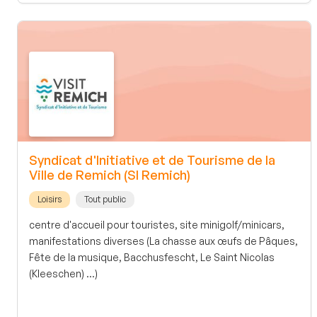
Syndicat d'Initiative et de Tourisme de la
Ville de Remich (SI Remich)
Loisirs
Tout public
centre d'accueil pour touristes, site minigolf/minicars,
manifestations diverses (La chasse aux œufs de Pâques,
Fête de la musique, Bacchusfescht, Le Saint Nicolas
(Kleeschen) ...)