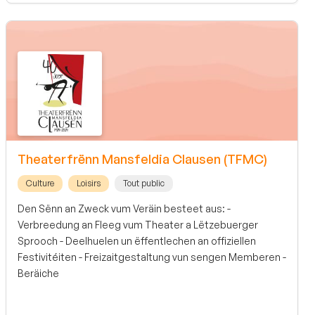
Theaterfrënn Mansfeldia Clausen (TFMC)
Culture
Loisirs
Tout public
Den Sënn an Zweck vum Veräin besteet aus: -
Verbreedung an Fleeg vum Theater a Lëtzebuerger
Sprooch - Deelhuelen un ëffentlechen an offiziellen
Festivitéiten - Freizaitgestaltung vun sengen Memberen -
Beräiche