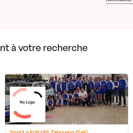
t à votre recherche
Sport a Fräizäit Zéisseng (SaF)