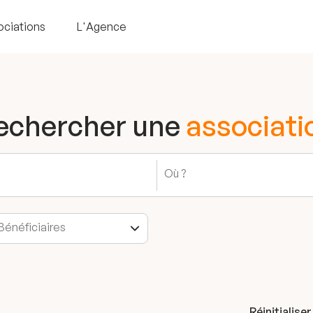
ociations
L'Agence
echercher une
associati
Réinitialiser