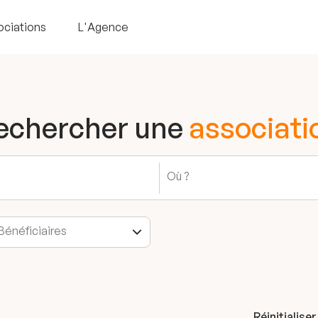
ociations
L'Agence
echercher une
associati
Réinitialiser