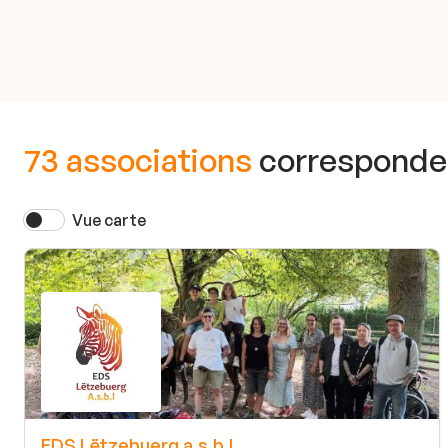
73 associations
corresponden
Vue carte
EDS Lëtzebuerg a.s.b.l.