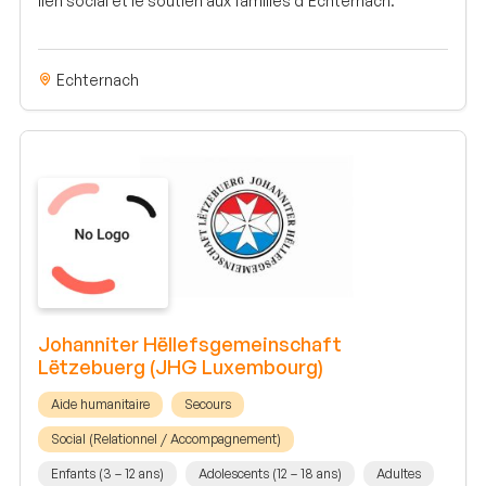
lien social et le soutien aux familles d’Echternach.
Echternach
Johanniter Hëllefsgemeinschaft
Lëtzebuerg (JHG Luxembourg)
Aide humanitaire
Secours
Social (Relationnel / Accompagnement)
Enfants (3 – 12 ans)
Adolescents (12 – 18 ans)
Adultes