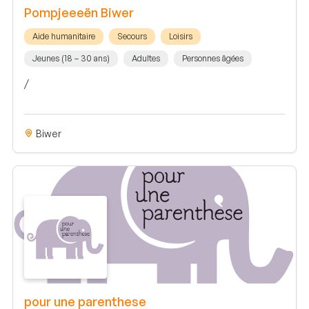
Pompjeeeën Biwer
Aide humanitaire
Secours
Loisirs
Jeunes (18 – 30 ans)
Adultes
Personnes âgées
/
Biwer
pour une parenthese