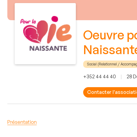
Oeuvre po
Naissant
Social (Relationnel / Accomp
+352 44 44 40
|
28 D
Contacter l'associat
Présentation