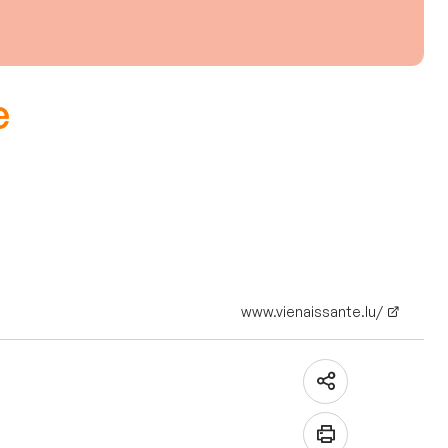
e
www.vienaissante.lu/