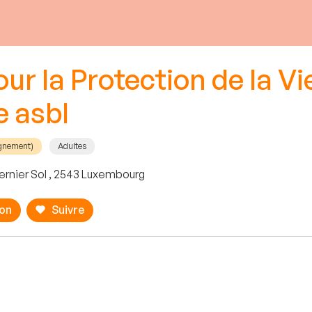
ur la Protection de la Vi
e asbl
agnement)
Adultes
ernier Sol , 2543 Luxembourg
ion
Suivre