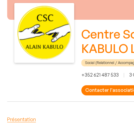
Centre So
KABULO L
Social (Relationnel / Accomp
+352 621 487 533
|
3 
Contacter l'associat
Présentation