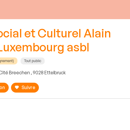
cial et Culturel Alain
uxembourg asbl
agnement)
Tout public
Cité Breechen , 9028 Ettelbruck
ion
Suivre