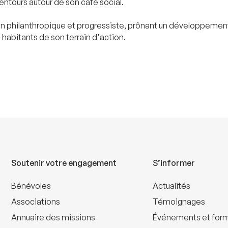
lentours autour de son café social.
on philanthropique et progressiste, prônant un développement h
s habitants de son terrain d'action.
Soutenir votre engagement
S’informer
Bénévoles
Actualités
Associations
Témoignages
Annuaire des missions
Événements et for