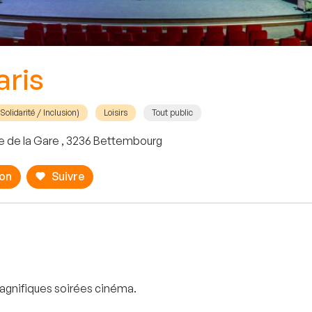
aris
olidarité / Inclusion)
Loisirs
Tout public
e de la Gare , 3236 Bettembourg
ion
Suivre
magnifiques soirées cinéma.