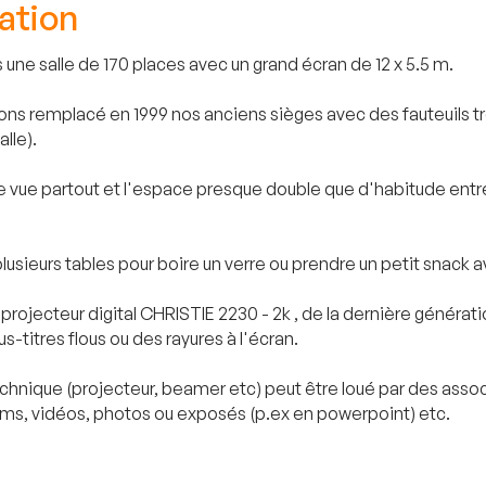
ation
une salle de 170 places avec un grand écran de 12 x 5.5 m.
avons remplacé en 1999 nos anciens sièges avec des fauteuils 
lle).
 vue partout et l'espace presque double que d'habitude entr
sieurs tables pour boire un verre ou prendre un petit snack av
rojecteur digital CHRISTIE 2230 - 2k , de la dernière générati
s-titres flous ou des rayures à l'écran.
 technique (projecteur, beamer etc) peut être loué par des ass
ilms, vidéos, photos ou exposés (p.ex en powerpoint) etc.