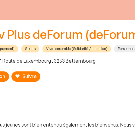
iv Plus deForum (deForu
agnement)
Sports
Vivre ensemble (Solidarité / Inclusion)
Personnes
1 Route de Luxembourg , 3253 Bettembourg
ion
Suivre
 plus jeunes sont bien entendu également les bienvenus. Nous