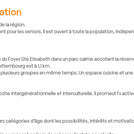
ation
de la région.
 pour les seniors. Il est ouvert à toute la population, indép
ite du Foyer Ste Elisabeth dans un parc calme accotant la réserve
ettembourg est à 1,1 km.
lir plusieurs groupes en même temps. Un espace cuisine et une 
 intergénérationnelle et interculturelle. Il promeut l’« activ
rs catégories d’âge dont les possibilités, intérêts et motiv