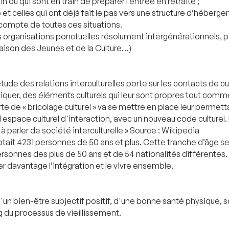
in ou qui sont en train de préparer l’entrée en retraite ;
et celles qui ont déjà fait le pas vers une structure d’héberg
 compte de toutes ces situations.
organisations ponctuelles résolument intergénérationnels, pouv
 Maison des Jeunes et de la Culture…)
étude des relations interculturelles porte sur les contacts de 
uer, des éléments culturels qui leur sont propres tout comm
orte de « bricolage culturel » va se mettre en place leur perme
space culturel d'interaction, avec un nouveau code culturel. Il
à parler de société interculturelle » Source : Wikipedia
it 4231 personnes de 50 ans et plus. Cette tranche d’âge s
onnes des plus de 50 ans et de 54 nationalités différentes.
er davantage l’intégration et le vivre ensemble.
d'un bien-être subjectif positif, d'une bonne santé physique,
g du processus de vieillissement.