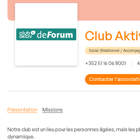
Club Akt
Social (Relationnel / Accomp
+352 51 16 06 8001
|
4
Contacter l'associat
Présentation
Missions
Notre club est un lieu pour les personnes âgées, mais les
dynamique.