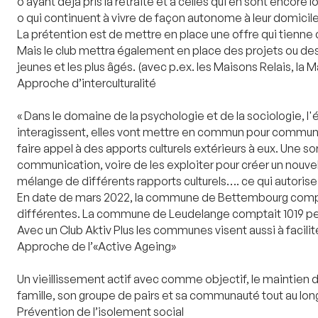
o ayant déjà pris la retraite et à celles qui en sont encore lo
o qui continuent à vivre de façon autonome à leur domicile 
La prétention est de mettre en place une offre qui tienne
Mais le club mettra également en place des projets ou des 
jeunes et les plus âgés. (avec p.ex. les Maisons Relais, la
Approche d’interculturalité
« Dans le domaine de la psychologie et de la sociologie, l'
interagissent, elles vont mettre en commun pour communiq
faire appel à des apports culturels extérieurs à eux. Une s
communication, voire de les exploiter pour créer un nouvel e
mélange de différents rapports culturels…. ce qui autorise 
En date de mars 2022, la commune de Bettembourg compta
différentes. La commune de Leudelange comptait 1019 pers
Avec un Club Aktiv Plus les communes visent aussi à facilit
Approche de l’«Active Ageing»
Un vieillissement actif avec comme objectif, le maintien 
famille, son groupe de pairs et sa communauté tout au lon
Prévention de l’isolement social