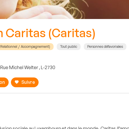
 Caritas (Caritas)
 (Relationnel / Accompagnement)
Tout public
Personnes défavorisées
 Rue Michel Welter , L-2730
ion
Suivre
lusion sociale au Luxembourg et dans le monde. Caritas (l’amour