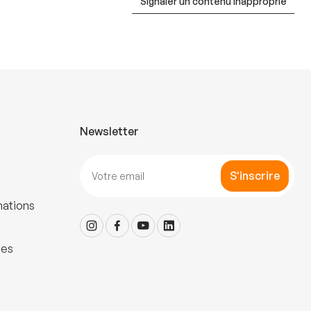
Signaler un contenu inapproprié
Newsletter
S'inscrire
mations
les