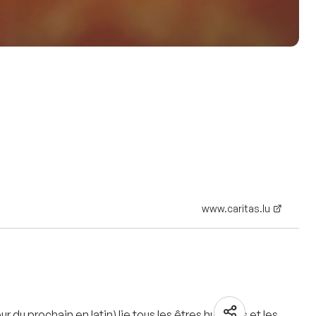
www.caritas.lu
 du prochain en latin) lie tous les êtres humains et les