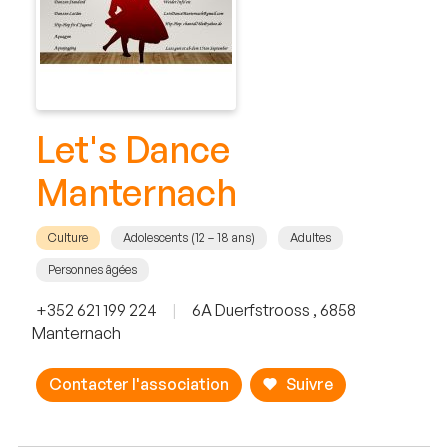
Let's Dance
Manternach
Culture
Adolescents (12 – 18 ans)
Adultes
Personnes âgées
+352 621 199 224
|
6A Duerfstrooss , 6858
Manternach
Contacter l'association
Suivre