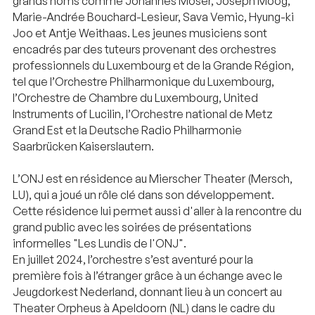
grands noms comme Johannes Moser, Joseph Moog,
Marie-Andrée Bouchard-Lesieur, Sava Vemic, Hyung-ki
Joo et Antje Weithaas. Les jeunes musiciens sont
encadrés par des tuteurs provenant des orchestres
professionnels du Luxembourg et de la Grande Région,
tel que l’Orchestre Philharmonique du Luxembourg,
l’Orchestre de Chambre du Luxembourg, United
Instruments of Lucilin, l’Orchestre national de Metz
Grand Est et la Deutsche Radio Philharmonie
Saarbrücken Kaiserslautern.
L’ONJ est en résidence au Mierscher Theater (Mersch,
LU), qui a joué un rôle clé dans son développement.
Cette résidence lui permet aussi d'aller à la rencontre du
grand public avec les soirées de présentations
informelles "Les Lundis de l'ONJ".
En juillet 2024, l’orchestre s’est aventuré pour la
première fois à l’étranger grâce à un échange avec le
Jeugdorkest Nederland, donnant lieu à un concert au
Theater Orpheus à Apeldoorn (NL) dans le cadre du