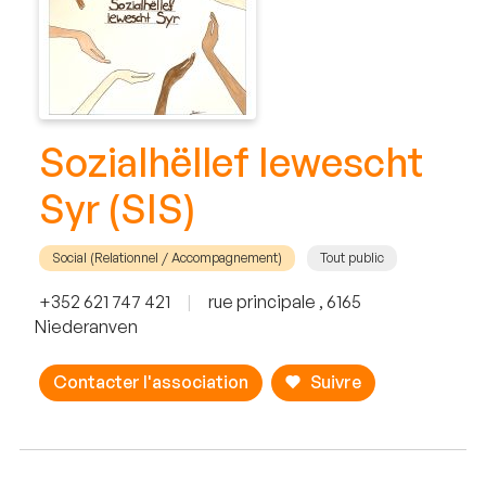
Sozialhëllef Iewescht
Syr (SIS)
Social (Relationnel / Accompagnement)
Tout public
+352 621 747 421
|
rue principale , 6165
Niederanven
Contacter l'association
Suivre