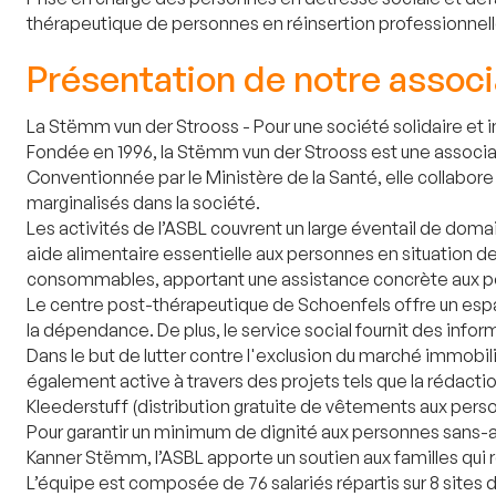
thérapeutique de personnes en réinsertion professionnell
Présentation de notre associ
La Stëmm vun der Strooss - Pour une société solidaire et i
Fondée en 1996, la Stëmm vun der Strooss est une associa
Conventionnée par le Ministère de la Santé, elle collabore
marginalisés dans la société.
Les activités de l’ASBL couvrent un large éventail de domai
aide alimentaire essentielle aux personnes en situation 
consommables, apportant une assistance concrète aux pe
Le centre post-thérapeutique de Schoenfels offre un espac
la dépendance. De plus, le service social fournit des infor
Dans le but de lutter contre l'exclusion du marché immob
également active à travers des projets tels que la rédactio
Kleederstuff (distribution gratuite de vêtements aux pers
Pour garantir un minimum de dignité aux personnes sans-abr
Kanner Stëmm, l’ASBL apporte un soutien aux familles qui r
L’équipe est composée de 76 salariés répartis sur 8 sites