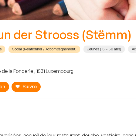
n der Strooss (Stëmm)
s
Social (Relationnel / Accompagnement)
Jeunes (18 – 30 ans)
Ad
 de la Fonderie , 1531 Luxembourg
ion
Suivre
orisées, accueil de jour, restaurant, douche, vestiaire, consu