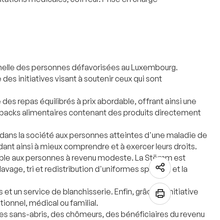
onnelle des personnes défavorisées au Luxembourg.
es initiatives visant à soutenir ceux qui sont
des repas équilibrés à prix abordable, offrant ainsi une
s packs alimentaires contenant des produits directement
n dans la société aux personnes atteintes d'une maladie de
idant ainsi à mieux comprendre et à exercer leurs droits.
ssible aux personnes à revenu modeste. La Stëmm est
age, tri et redistribution d'uniformes sportifs) et la
un service de blanchisserie. Enfin, grâce à l’initiative
ionnel, médical ou familial.
des sans-abris, des chômeurs, des bénéficiaires du revenu