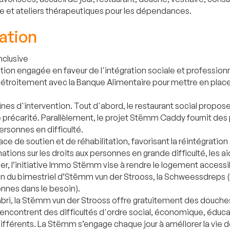
e et ateliers thérapeutiques pour les dépendances.
ation
nclusive
tion engagée en faveur de l'intégration sociale et professi
 étroitement avec la Banque Alimentaire pour mettre en place d
nes d'intervention. Tout d'abord, le restaurant social propose 
de précarité. Parallèlement, le projet Stëmm Caddy fournit de
rsonnes en difficulté.
e de soutien et de réhabilitation, favorisant la réintégratio
mations sur les droits aux personnes en grande difficulté, les a
ilier, l’initiative Immo Stëmm vise à rendre le logement acce
n du bimestriel d’Stëmm vun der Strooss, la Schweessdreps (lav
onnes dans le besoin).
i, la Stëmm vun der Strooss offre gratuitement des douches et 
encontrent des difficultés d'ordre social, économique, éducat
 différents. La Stëmm s’engage chaque jour à améliorer la vie 