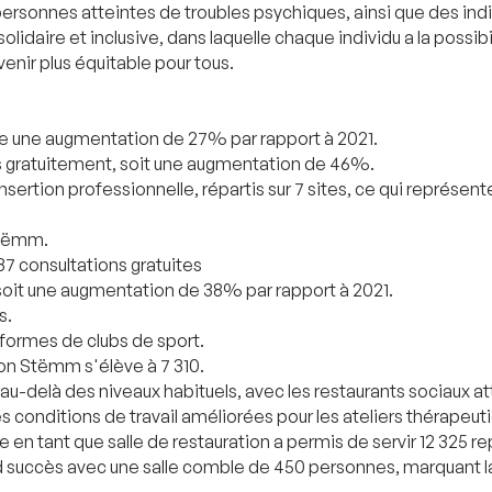
sonnes atteintes de troubles psychiques, ainsi que des indiv
daire et inclusive, dans laquelle chaque individu a la possibili
venir plus équitable pour tous.
ente une augmentation de 27% par rapport à 2021.
es gratuitement, soit une augmentation de 46%.
nsertion professionnelle, répartis sur 7 sites, ce qui représe
Stëmm.
7 consultations gratuites
 soit une augmentation de 38% par rapport à 2021.
s.
formes de clubs de sport.
on Stëmm s'élève à 7 310.
au-delà des niveaux habituels, avec les restaurants sociaux a
s conditions de travail améliorées pour les ateliers thérapeut
tte en tant que salle de restauration a permis de servir 12 325 
 succès avec une salle comble de 450 personnes, marquant la pr