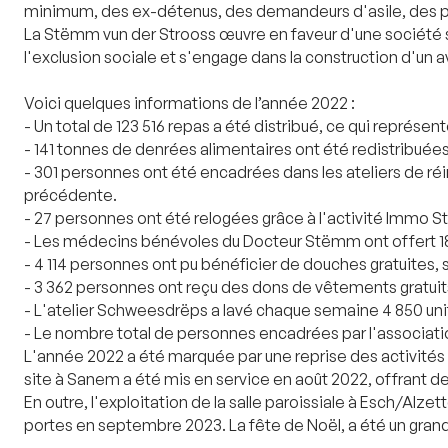
minimum, des ex-détenus, des demandeurs d'asile, des per
La Stëmm vun der Strooss œuvre en faveur d'une société soli
l'exclusion sociale et s'engage dans la construction d'un a
Voici quelques informations de l’année 2022 :
- Un total de 123 516 repas a été distribué, ce qui représ
- 141 tonnes de denrées alimentaires ont été redistribué
- 301 personnes ont été encadrées dans les ateliers de réi
précédente.
- 27 personnes ont été relogées grâce à l'activité Immo 
- Les médecins bénévoles du Docteur Stëmm ont offert 18
- 4 114 personnes ont pu bénéficier de douches gratuites,
- 3 362 personnes ont reçu des dons de vêtements gratuit
- L'atelier Schweesdrëps a lavé chaque semaine 4 850 uni
- Le nombre total de personnes encadrées par l'associati
L'année 2022 a été marquée par une reprise des activités 
site à Sanem a été mis en service en août 2022, offrant de
En outre, l'exploitation de la salle paroissiale à Esch/Alze
portes en septembre 2023. La fête de Noël, a été un grand