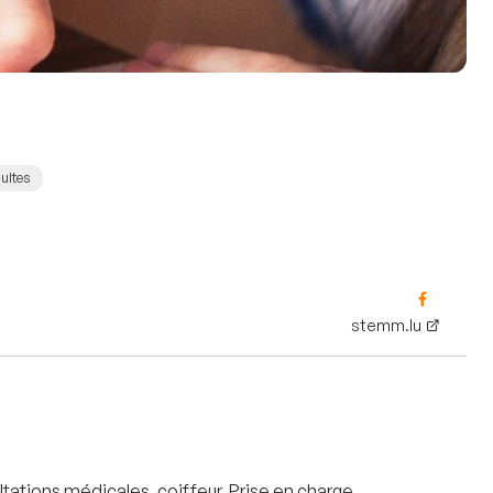
ultes
stemm.lu
ltations médicales, coiffeur. Prise en charge