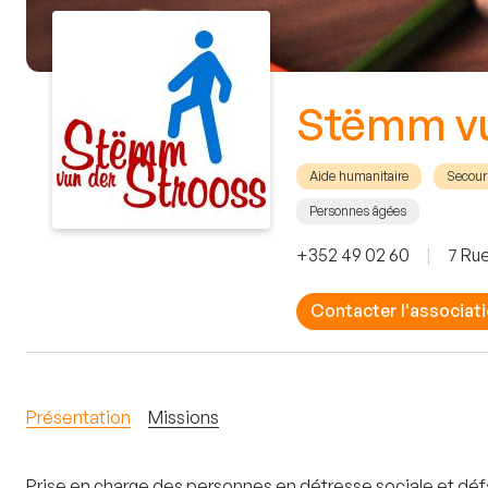
Stëmm vu
Aide humanitaire
Secour
Personnes âgées
+352 49 02 60
|
7 Rue
Contacter l'associat
Présentation
Missions
Prise en charge des personnes en détresse sociale et défav