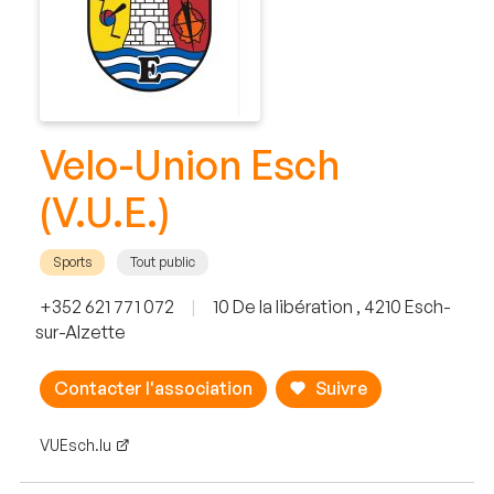
Velo-Union Esch
(V.U.E.)
Sports
Tout public
+352 621 771 072
|
10 De la libération , 4210 Esch-
sur-Alzette
Contacter l'association
Suivre
VUEsch.lu