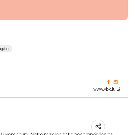
âgées
www.vbk.lu
e du Luxembourg. Notre mission est d’accompagner les