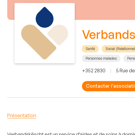
Verbands
Santé
Social (Relationn
Personnes malades
Pers
+352 2830
|
5 Rue de
Contacter l'associat
Présentation
Verbandskëscht est un service d’aides et de soins à domic