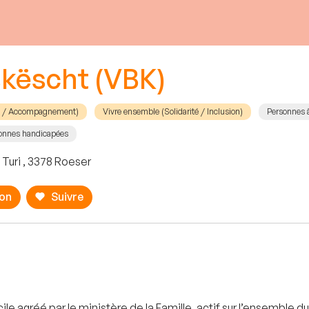
këscht (VBK)
el / Accompagnement)
Vivre ensemble (Solidarité / Inclusion)
Personnes 
onnes handicapées
 Turi , 3378 Roeser
ion
Suivre
ile agréé par le ministère de la Famille, actif sur l’ensembl