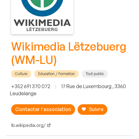
Wikimedia Lëtzebuerg
(WM-LU)
Culture
Education / Formation
Tout public
+352 691 370 072
|
17 Rue de Luxembourg , 3360
Leudelange
Contacter l'association
Suivre
lb.wikipedia.org/