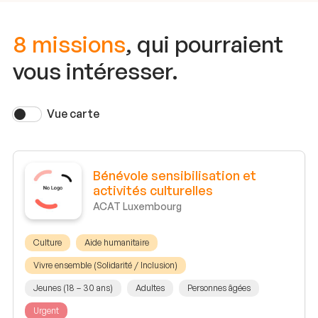
8 missions
, qui pourraient
vous intéresser.
Vue carte
Bénévole sensibilisation et
activités culturelles
ACAT Luxembourg
Culture
Aide humanitaire
Vivre ensemble (Solidarité / Inclusion)
Jeunes (18 – 30 ans)
Adultes
Personnes âgées
Urgent