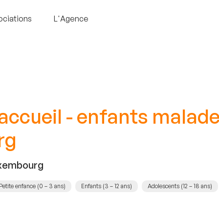
ociations
L'Agence
'accueil - enfants malad
rg
uxembourg
Petite enfance (0 – 3 ans)
Enfants (3 – 12 ans)
Adolescents (12 – 18 ans)