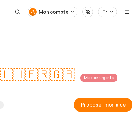
Mon compte
Fr
☀️🇱🇺🇫🇷🇬🇧
Mission urgente
Proposer mon aide