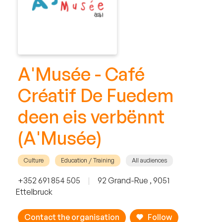
A'Musée - Café
Créatif De Fuedem
deen eis verbënnt
(A'Musée)
Culture
Education / Training
All audiences
+352 691 854 505
|
92 Grand-Rue , 9051
Ettelbruck
Contact the organisation
Follow