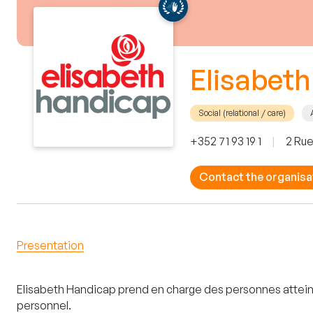
Elisabet
Social (relational / care)
+352 71 93 19 1
|
2 Rue
Contact the organisa
Presentation
Elisabeth Handicap prend en charge des personnes atteint
personnel.