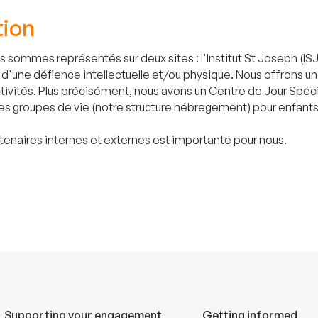
tion
us sommes représentés sur deux sites : l'Institut St Joseph (
s d'une défience intellectuelle et/ou physique. Nous offrons 
s activités. Plus précisément, nous avons un Centre de Jour Spé
des groupes de vie (notre structure hébregement) pour enfants
tenaires internes et externes est importante pour nous.
Supporting your engagement
Getting informed