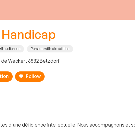
h Handicap
All audiences
Persons with disabilities
 de Wecker , 6832 Betzdorf
tion
Follow
es d'une déficience intellectuelle. Nous accompagnons et so