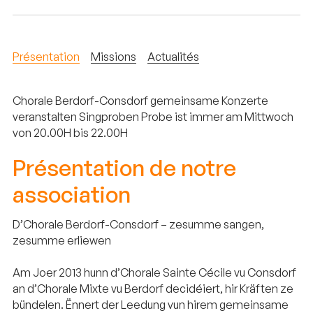
Présentation
Missions
Actualités
Chorale Berdorf-Consdorf gemeinsame Konzerte
veranstalten Singproben Probe ist immer am Mittwoch
von 20.00H bis 22.00H
Présentation de notre
association
D’Chorale Berdorf-Consdorf – zesumme sangen,
zesumme erliewen
Am Joer 2013 hunn d’Chorale Sainte Cécile vu Consdorf
an d’Chorale Mixte vu Berdorf decidéiert, hir Kräften ze
bündelen. Ënnert der Leedung vun hirem gemeinsame