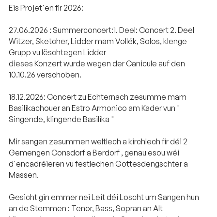
Eis Projet'en fir 2026:
27.06.2026 : Summerconcert:1. Deel: Concert 2. Deel
Witzer, Sketcher, Lidder mam Vollék, Solos, klenge
Grupp vu lëschtegen Lidder
dieses Konzert wurde wegen der Canicule auf den
10.10.26 verschoben.
18.12.2026: Concert zu Echternach zesumme mam
Basilikachouer an Estro Armonico am Kader vun "
Singende, klingende Basilika "
Mir sangen zesummen weltlech a kirchlech fir déi 2
Gemengen Consdorf a Berdorf , genau esou wéi
d'encadréieren vu festlechen Gottesdengschter a
Massen.
Gesicht gin emmer nei Leit déi Loscht um Sangen hun
an de Stemmen : Tenor, Bass, Sopran an Alt