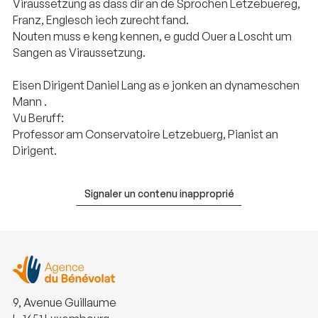
Viraussetzung as dass dir an de Sprochen Letzebuereg,
Franz, Englesch iech zurecht fand.
Nouten muss e keng kennen, e gudd Ouer a Loscht um
Sangen as Viraussetzung.
Eisen Dirigent Daniel Lang as e jonken an dynameschen
Mann .
Vu Beruff:
Professor am Conservatoire Letzebuerg, Pianist an
Dirigent.
Signaler un contenu inapproprié
9, Avenue Guillaume