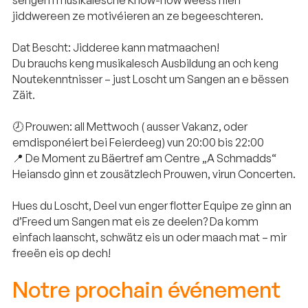
jiddwereen ze motivéieren an ze begeeschteren.
Dat Bescht: Jidderee kann matmaachen!
Du brauchs keng musikalesch Ausbildung an och keng
Noutekenntnisser – just Loscht um Sangen an e bëssen
Zäit.
🕗 Prouwen: all Mettwoch ( ausser Vakanz, oder
emdisponéiert bei Feierdeeg) vun 20:00 bis 22:00
📍 De Moment zu Bäertref am Centre „A Schmadds“
Heiansdo ginn et zousätzlech Prouwen, virun Concerten.
Hues du Loscht, Deel vun enger flotter Equipe ze ginn an
d’Freed um Sangen mat eis ze deelen? Da komm
einfach laanscht, schwätz eis un oder maach mat – mir
freeën eis op dech!
Notre prochain événement