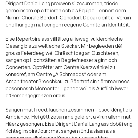
Dirigent Daniel Lang prouwen si zesummen, triede
gemeinsam op a feieren och als Equipe – ënnert dem
Numm Chorale Berdorf-Consdorf. Dobäi bleift all Veräin
onofhängeg mat sengem eegene Comité an Identitéit.
Eise Repertoire ass villfälteg a lieweg: vu kierchleche
Gesäng bis zu weltleche Stécker. Mir begleeden déi
grouss Feierdeeg wéi Chrëschtdag an Ouschteren,
sangen op Hochzäiten a Begriefnesser a ginn och
Concerten. Optrëtter am Centre Kuerzwénkel zu
Konsdref, am Centre „A Schmadds“ oder am
Amphitheater Breechkaul zu Bäertref sinn ëmmer nees
besonnesch Momenter – genee wéi eis Ausflich iwwer
d’Gemengegrenzen eraus.
Sangen mat Freed, laachen zesummen – esou kléngt eis
Ambiance. Hei gëtt zesumme geléiert a virun allem mat
Häerz gesongen. Eise Dirigent Daniel Lang ass dobäi eng
richteg Inspiratioun: mat sengem Enthusiasmus a
sengem musikalesche Know-how weess hien