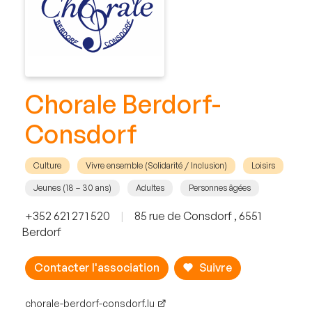
Chorale Berdorf-
Consdorf
Culture
Vivre ensemble (Solidarité / Inclusion)
Loisirs
Jeunes (18 – 30 ans)
Adultes
Personnes âgées
+352 621 271 520
|
85 rue de Consdorf , 6551
Berdorf
Contacter l'association
Suivre
chorale-berdorf-consdorf.lu